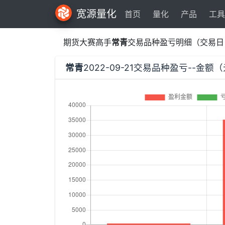
宽源量化
首页
量化
产品
工具
期货大赛高手
常青
交易品种盈亏明细（交易日
常青
2022-09-21交易品种盈亏--金额