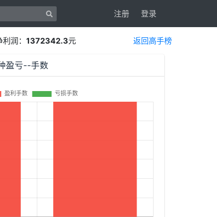
注册
登录
净利润：
1372342.3
元
返回高手榜
品种盈亏--手数