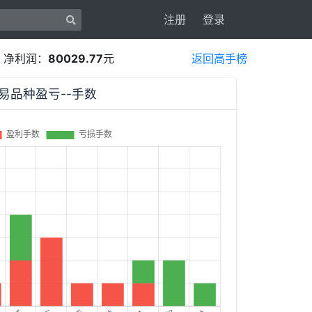
注册
登录
，净利润：
80029.77
元
返回高手榜
3交易品种盈亏--手数