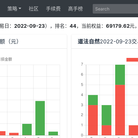
策略
社区
手续费
高手榜
易日：
2022-09-23
），排名：
44
，当前权益：
69179.62
元
-金额（元）
道法自然
2022-09-2