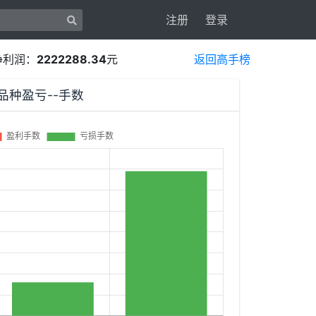
注册
登录
净利润：
2222288.34
元
返回高手榜
交易品种盈亏--手数