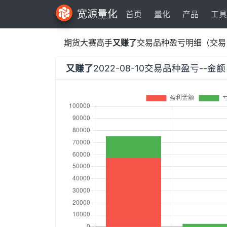
宽源量化
首页
量化
产品
工具
期货大赛高手
又赚了
交易品种盈亏明细（交易
又赚了
2022-08-10交易品种盈亏--金