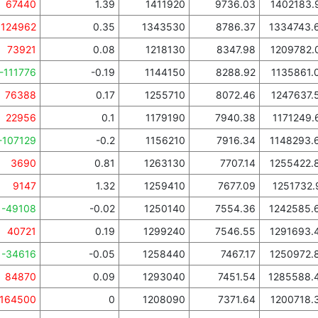
67440
1.39
1411920
9736.03
1402183.
124962
0.35
1343530
8786.37
1334743.
73921
0.08
1218130
8347.98
1209782.
-111776
-0.19
1144150
8288.92
1135861.
76388
0.17
1255710
8072.46
1247637.
22956
0.1
1179190
7940.38
1171249.
-107129
-0.2
1156210
7916.34
1148293.
3690
0.81
1263130
7707.14
1255422.
9147
1.32
1259410
7677.09
1251732.
-49108
-0.02
1250140
7554.36
1242585.
40721
0.19
1299240
7546.55
1291693.
-34616
-0.05
1258440
7467.17
1250972.
84870
0.09
1293040
7451.54
1285588.
164500
0
1208090
7371.64
1200718.