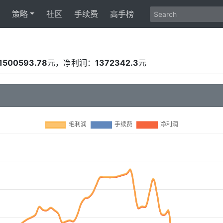
策略
社区
手续费
高手榜
1500593.78
元，净利润：
1372342.3
元