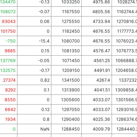
-134470
-0.13
1033250
4975.86
1028274.
-108072
-0.07
1167550
4805.56
1162744.
93043
0.06
1275550
4733.94
1270816.
101750
0
1182450
4676.55
1177773.
-750
-15.4
1080700
4676.55
1076023.
9885
0.15
1081350
4576.47
1076773.
-137769
-0.05
1071450
4561.25
1066888.
-132575
-0.17
1209150
4491.91
1204658.
27374
0.82
1341500
4267.4
1337232
8292
0.1
1313900
4041.51
1309858.
8550
0
1305600
4033.07
1301566.
6642
0.12
1297050
4033.07
1293016.
1934
0.8
1290400
4025.36
1286374.
0
NaN
1288450
4009.79
1284440.