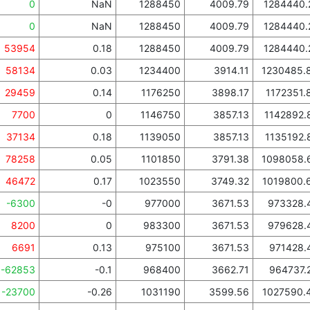
0
NaN
1288450
4009.79
1284440.
0
NaN
1288450
4009.79
1284440.
53954
0.18
1288450
4009.79
1284440.
58134
0.03
1234400
3914.11
1230485.
29459
0.14
1176250
3898.17
1172351.
7700
0
1146750
3857.13
1142892.
37134
0.18
1139050
3857.13
1135192.
78258
0.05
1101850
3791.38
1098058.
46472
0.17
1023550
3749.32
1019800.
-6300
-0
977000
3671.53
973328.
8200
0
983300
3671.53
979628.
6691
0.13
975100
3671.53
971428.
-62853
-0.1
968400
3662.71
964737.
-23700
-0.26
1031190
3599.56
1027590.