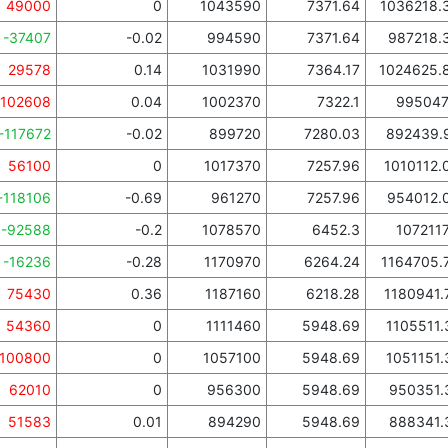
49000
0
1043590
7371.64
1036218.
-37407
-0.02
994590
7371.64
987218.
29578
0.14
1031990
7364.17
1024625.
102608
0.04
1002370
7322.1
995047
-117672
-0.02
899720
7280.03
892439.
56100
0
1017370
7257.96
1010112.
-118106
-0.69
961270
7257.96
954012.
-92588
-0.2
1078570
6452.3
1072117
-16236
-0.28
1170970
6264.24
1164705.
75430
0.36
1187160
6218.28
1180941.
54360
0
1111460
5948.69
1105511.
100800
0
1057100
5948.69
1051151.
62010
0
956300
5948.69
950351.
51583
0.01
894290
5948.69
888341.