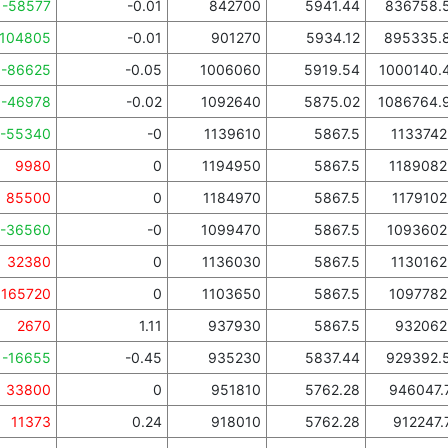
-58577
-0.01
842700
5941.44
836758.
-104805
-0.01
901270
5934.12
895335.
-86625
-0.05
1006060
5919.54
1000140.
-46978
-0.02
1092640
5875.02
1086764.
-55340
-0
1139610
5867.5
1133742
9980
0
1194950
5867.5
1189082
85500
0
1184970
5867.5
1179102
-36560
-0
1099470
5867.5
1093602
32380
0
1136030
5867.5
1130162
165720
0
1103650
5867.5
1097782
2670
1.11
937930
5867.5
932062
-16655
-0.45
935230
5837.44
929392.
33800
0
951810
5762.28
946047.
11373
0.24
918010
5762.28
912247.